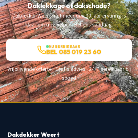
Daklekkage of dakschade?
Dakdekker Weert met meer dan 30 jaar ervaring is
klaar om u te helpen. Bel ons vandaag.
NU BEREIKBAAR
BEL 085 019 23 60
Vrijblijvende offerte · Gratis advies · 24/7 bereikbaar bij
spoed
Dakdekker Weert