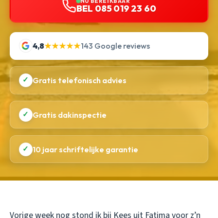
NU BEREIKBAAR
BEL 085 019 23 60
4,8
★★★★★
143 Google reviews
✓
Gratis telefonisch advies
✓
Gratis dakinspectie
✓
10 jaar schriftelijke garantie
Vorige week nog stond ik bij Kees uit Fatima voor z’n