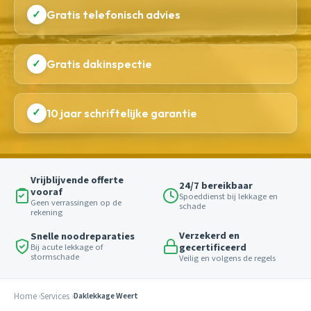
✓
Gratis telefonisch advies
✓
Gratis dakinspectie
✓
10 jaar schriftelijke garantie
Vrijblijvende offerte
24/7 bereikbaar
vooraf
Spoeddienst bij lekkage en
Geen verrassingen op de
schade
rekening
Verzekerd en
Snelle noodreparaties
gecertificeerd
Bij acute lekkage of
stormschade
Veilig en volgens de regels
Home
Services
Daklekkage Weert