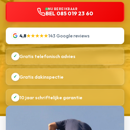
NU BEREIKBAAR
BEL 085 019 23 60
4,8
★★★★★
143 Google reviews
✓
Gratis telefonisch advies
✓
Gratis dakinspectie
✓
10 jaar schriftelijke garantie