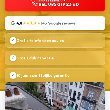
NU BEREIKBAAR
BEL 085 019 23 60
4,8
★★★★★
143 Google reviews
✓
Gratis telefonisch advies
✓
Gratis dakinspectie
✓
10 jaar schriftelijke garantie