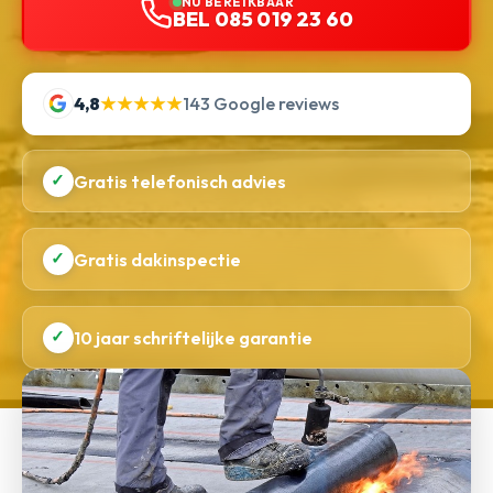
NU BEREIKBAAR
BEL 085 019 23 60
4,8
★★★★★
143 Google reviews
✓
Gratis telefonisch advies
✓
Gratis dakinspectie
✓
10 jaar schriftelijke garantie