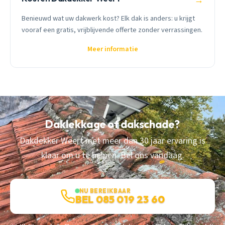
→
Benieuwd wat uw dakwerk kost? Elk dak is anders: u krijgt
vooraf een gratis, vrijblijvende offerte zonder verrassingen.
Meer informatie
Daklekkage of dakschade?
Dakdekker Weert met meer dan 30 jaar ervaring is
klaar om u te helpen. Bel ons vandaag.
NU BEREIKBAAR
BEL 085 019 23 60