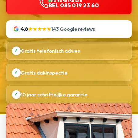
NU BEREIKBAAR
BEL 085 019 23 60
4,8
★★★★★
143 Google reviews
✓
Gratis telefonisch advies
✓
Gratis dakinspectie
✓
10 jaar schriftelijke garantie