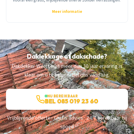
vooraf een gratis, vrijblijvende offerte zonder verrassingen.
Meer informatie
Daklekkage of dakschade?
Dakdekker Weert met meer dan 30 jaar ervaring is
klaar om u te helpen. Bel ons vandaag.
NU BEREIKBAAR
BEL 085 019 23 60
Vrijblijvende offerte · Gratis advies · 24/7 bereikbaar bij
spoed