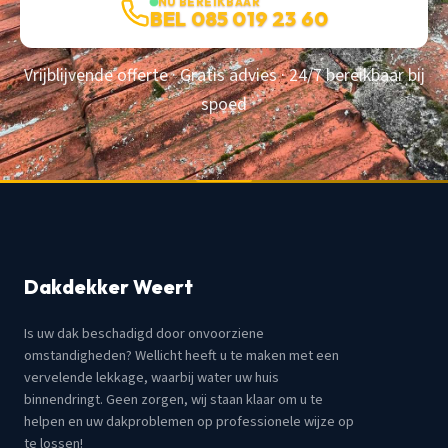
NU BEREIKBAAR
BEL 085 019 23 60
Vrijblijvende offerte · Gratis advies · 24/7 bereikbaar bij
spoed
Dakdekker Weert
Is uw dak beschadigd door onvoorziene
omstandigheden? Wellicht heeft u te maken met een
vervelende lekkage, waarbij water uw huis
binnendringt. Geen zorgen, wij staan klaar om u te
helpen en uw dakproblemen op professionele wijze op
te lossen!