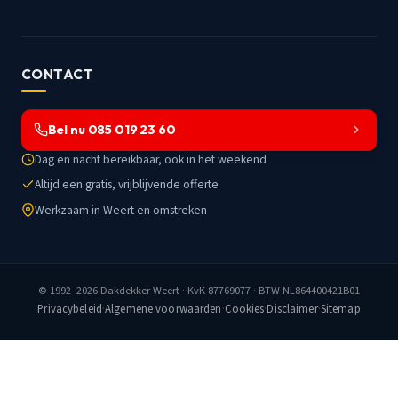
CONTACT
Bel nu 085 019 23 60
Dag en nacht bereikbaar, ook in het weekend
Altijd een gratis, vrijblijvende offerte
Werkzaam in Weert en omstreken
© 1992–2026
Dakdekker Weert
· KvK 87769077 · BTW NL864400421B01
Privacybeleid
·
Algemene voorwaarden
·
Cookies
·
Disclaimer
·
Sitemap