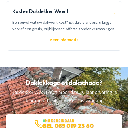
Kosten Dakdekker Weert
→
Benieuwd wat uw dakwerk kost? Elk dak is anders: u krijgt
vooraf een gratis, vrijblijvende offerte zonder verrassingen.
Meer informatie
Daklekkage of dakschade?
Dakdekker Weert met meer dan 30 jaar ervaring is
klaar om u te helpen. Bel ons vandaag.
NU BEREIKBAAR
BEL 085 019 23 60