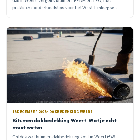
dak in Weert. Vergelijk bitumen, EPDM en TPO, met
praktische onderhoudstips voor het West-Limburgse
klimaat en eerlijk advies over levensduur en kosten.
15 DECEMBER 2025 · DAKBEDEKKING WEERT
Bitumen dak bedekking Weert: Wat je écht
moet weten
Ontdek wat bitumen dakbedekking kost in Weert (€48-