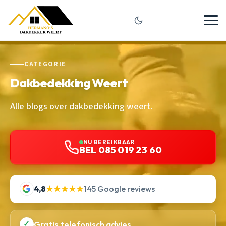
CATEGORIE
Dakbedekking Weert
Alle blogs over dakbedekking weert.
NU BEREIKBAAR
BEL 085 019 23 60
4,8
★★★★★
145 Google reviews
✓
Gratis telefonisch advies