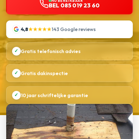
NU BEREIKBAAR
BEL 085 019 23 60
4,8
★★★★★
143 Google reviews
✓
Gratis telefonisch advies
✓
Gratis dakinspectie
✓
10 jaar schriftelijke garantie