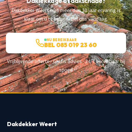
Daklekkage of dakschade?
Dakdekker Weert met meer dan 30 jaar ervaring is
klaar om u te helpen. Bel ons vandaag.
NU BEREIKBAAR
BEL 085 019 23 60
Vrijblijvende offerte · Gratis advies · 24/7 bereikbaar bij
spoed
Dakdekker Weert