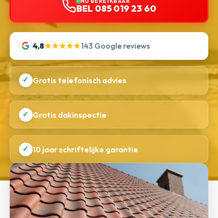
NU BEREIKBAAR
BEL 085 019 23 60
4,8
★★★★★
143 Google reviews
✓
Gratis telefonisch advies
✓
Gratis dakinspectie
✓
10 jaar schriftelijke garantie