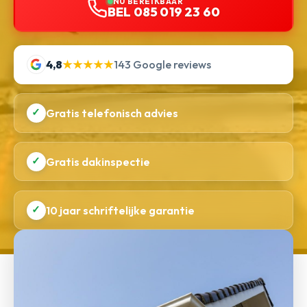
NU BEREIKBAAR
BEL 085 019 23 60
4,8
★★★★★
143 Google reviews
✓
Gratis telefonisch advies
✓
Gratis dakinspectie
✓
10 jaar schriftelijke garantie